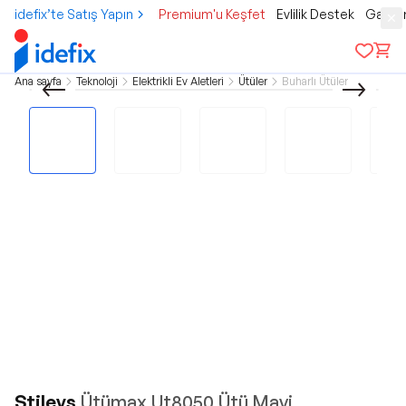
idefix’te Satış Yapın
Premium'u Keşfet
Evlilik Destek
Gamer
Ana sayfa
Teknoloji
Elektrikli Ev Aletleri
Ütüler
Buharlı Ütüler
Stilevs
Ütümax Ut8050 Ütü Mavi