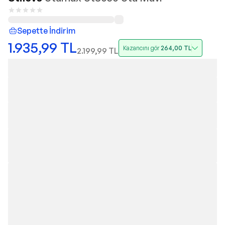
Sepette İndirim
1.935,99
TL
Kazancını gör
264,00
TL
2.199,99
TL