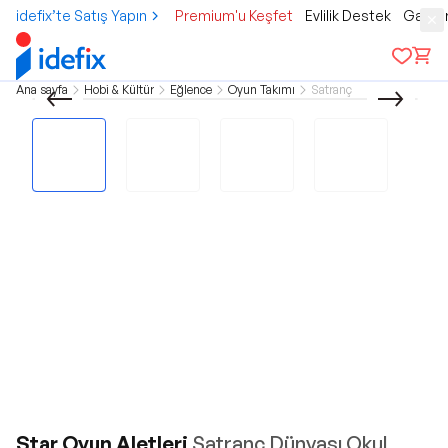
idefix’te Satış Yapın
Premium'u Keşfet
Evlilik Destek
Gamer
Ana sayfa
Hobi & Kültür
Eğlence
Oyun Takımı
Satranç
Star Oyun Aletleri
Satranç Dünyası Okul