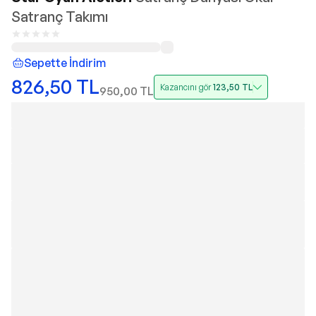
Satranç Takımı
Sepette İndirim
826,50
TL
Kazancını gör
123,50
TL
950,00
TL