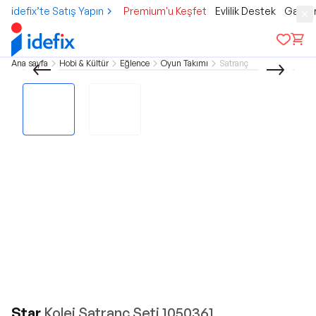
idefix’te Satış Yapın
Premium'u Keşfet
Evlilik Destek
Gamer
Ana sayfa
Hobi & Kültür
Eğlence
Oyun Takımı
Satranç
Star
Kolej Satranç Seti 1050361