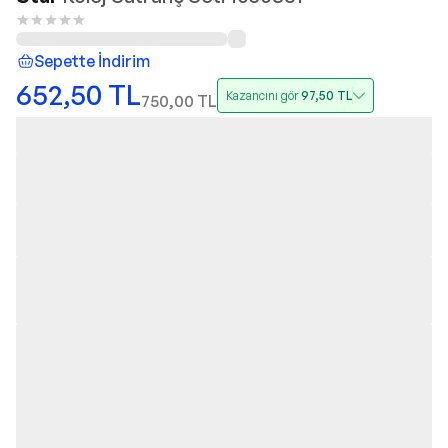
Sepette İndirim
652,50
TL
Kazancını gör
97,50
TL
750,00
TL