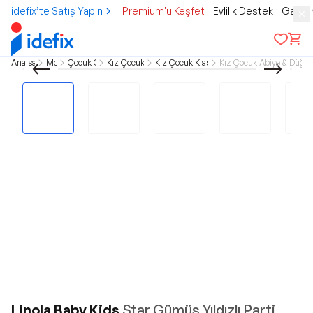
idefix’te Satış Yapın
Premium'u Keşfet
Evlilik Destek
Gamer
Ana sayfa
Moda
Çocuk Giyim
Kız Çocuk Giyim
Kız Çocuk Klasik Giyim
Kız Çocuk Abiye & Düğün 
Linola Baby Kids
Star Gümüş Yıldızlı Parti