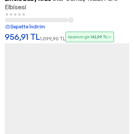
Elbisesi
Sepette İndirim
956,91
TL
Kazancını gör
142,99
TL
1.099,90
TL