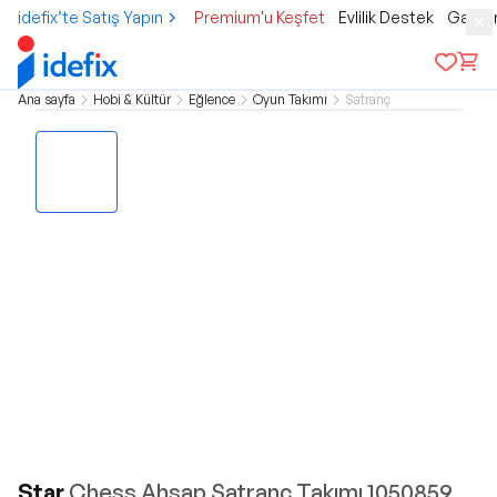
idefix’te Satış Yapın
Premium'u Keşfet
Evlilik Destek
Gamer
Ana sayfa
Hobi & Kültür
Eğlence
Oyun Takımı
Satranç
Star
Chess Ahşap Satranç Takımı 1050859