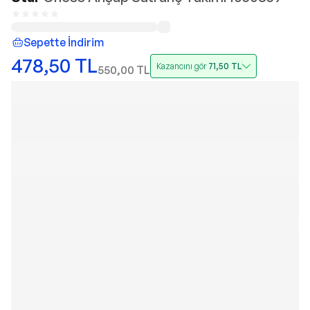
Sepette İndirim
478,50
TL
Kazancını gör
71,50
TL
550,00
TL