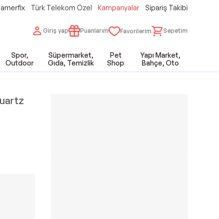
amerfix
Türk Telekom Özel
Kampanyalar
Sipariş Takibi
Giriş yap
Puanlarım
Sepetim
Favorilerim
Spor,
Süpermarket,
Pet
Yapı Market,
Outdoor
Gıda, Temizlik
Shop
Bahçe, Oto
Quartz