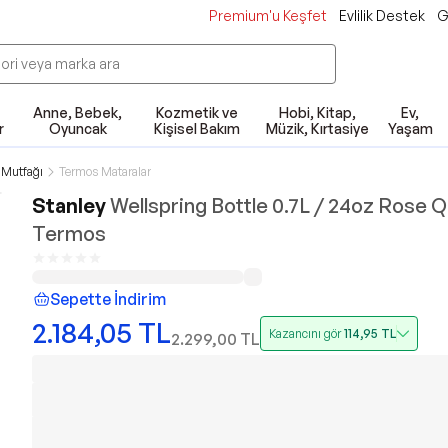
Premium'u Keşfet
Evlilik Destek
G
Anne, Bebek,
Kozmetik ve
Hobi, Kitap,
Ev,
r
Oyuncak
Kişisel Bakım
Müzik, Kırtasiye
Yaşam
Mutfağı
Termos Mataralar
Stanley
Wellspring Bottle 0.7L / 24oz Rose 
Termos
Sepette İndirim
2.184,05
TL
Kazancını gör
114,95
TL
2.299,00
TL