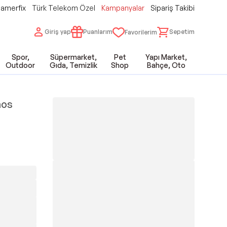
amerfix
Türk Telekom Özel
Kampanyalar
Sipariş Takibi
Giriş yap
Puanlarım
Sepetim
Favorilerim
Spor,
Süpermarket,
Pet
Yapı Market,
Outdoor
Gıda, Temizlik
Shop
Bahçe, Oto
mos