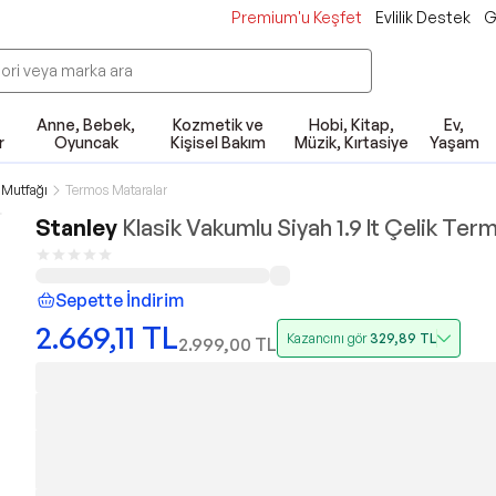
Premium'u Keşfet
Evlilik Destek
G
Anne, Bebek,
Kozmetik ve
Hobi, Kitap,
Ev,
r
Oyuncak
Kişisel Bakım
Müzik, Kırtasiye
Yaşam
Mutfağı
Termos Mataralar
Stanley
Klasik Vakumlu Siyah 1.9 lt Çelik Ter
Sepette İndirim
2.669,11
TL
Kazancını gör
329,89
TL
2.999,00
TL