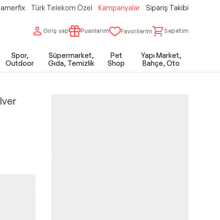
amerfix
Türk Telekom Özel
Kampanyalar
Sipariş Takibi
Giriş yap
Puanlarım
Sepetim
Favorilerim
Spor,
Süpermarket,
Pet
Yapı Market,
Outdoor
Gıda, Temizlik
Shop
Bahçe, Oto
lver