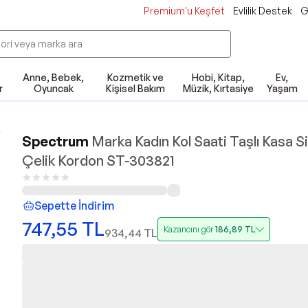
Premium'u Keşfet
Evlilik Destek
G
Anne, Bebek,
Kozmetik ve
Hobi, Kitap,
Ev,
r
Oyuncak
Kişisel Bakım
Müzik, Kırtasiye
Yaşam
Spectrum
Marka Kadın Kol Saati Taşlı Kasa Si
Çelik Kordon ST-303821
Sepette İndirim
747,55
TL
Kazancını gör
186,89
TL
934,44
TL