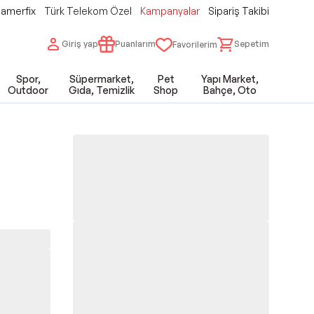
amerfix
Türk Telekom Özel
Kampanyalar
Sipariş Takibi
Giriş yap
Puanlarım
Sepetim
Favorilerim
Spor,
Süpermarket,
Pet
Yapı Market,
Outdoor
Gıda, Temizlik
Shop
Bahçe, Oto