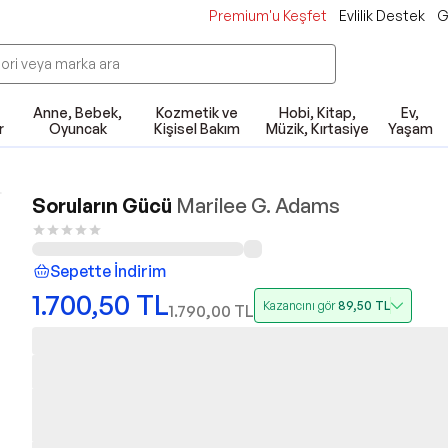
Premium'u Keşfet
Evlilik Destek
G
Anne, Bebek,
Kozmetik ve
Hobi, Kitap,
Ev,
r
Oyuncak
Kişisel Bakım
Müzik, Kırtasiye
Yaşam
Soruların Gücü
Marilee G. Adams
Sepette İndirim
1.700,50
TL
Kazancını gör
89,50
TL
1.790,00
TL