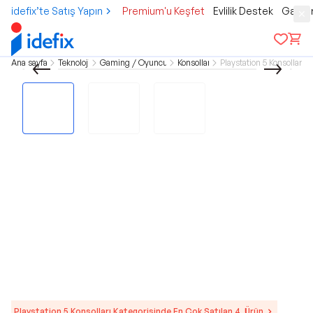
idefix’te Satış Yapın
Premium'u Keşfet
Evlilik Destek
Gamer
Ana sayfa
Teknoloji
Gaming / Oyuncu
Konsollar
Playstation 5 Konsolları
Playstation 5 Konsolları Kategorisinde En Çok Satılan 4. Ürün