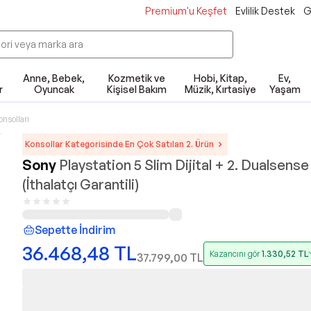
Premium'u Keşfet
Evlilik Destek
G
Anne, Bebek,
Kozmetik ve
Hobi, Kitap,
Ev,
r
Oyuncak
Kişisel Bakım
Müzik, Kırtasiye
Yaşam
onsolları
Konsollar Kategorisinde En Çok Satılan 2. Ürün
Sony
Playstation 5 Slim Dijital + 2. Dualsense
(İthalatçı Garantili)
Sepette İndirim
36.468,48
TL
Kazancını gör
1.330,52
TL
37.799,00
TL