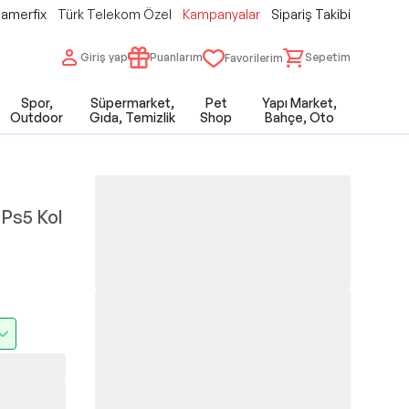
amerfix
Türk Telekom Özel
Kampanyalar
Sipariş Takibi
Giriş yap
Puanlarım
Sepetim
Favorilerim
Spor,
Süpermarket,
Pet
Yapı Market,
Outdoor
Gıda, Temizlik
Shop
Bahçe, Oto
 Ps5 Kol