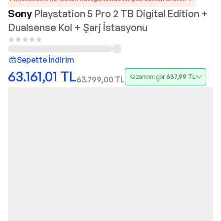
Sony
Playstation 5 Pro 2 TB Digital Edition +
Dualsense Kol + Şarj İstasyonu
Sepette İndirim
63.161,01
TL
Kazancını gör
637,99
TL
63.799,00
TL