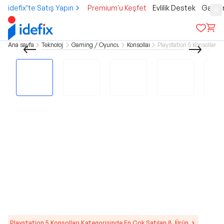
idefix’te Satış Yapın
Premium'u Keşfet
Evlilik Destek
Gamer
Ana sayfa
Teknoloji
Gaming / Oyuncu
Konsollar
Playstation 5 Konsolları
Playstation 5 Konsolları Kategorisinde En Çok Satılan 8. Ürün