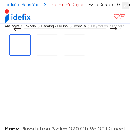
idefix’te Satış Yapın
Premium'u Keşfet
Evlilik Destek
Gamer
Ana sayfa
Teknoloji
Gaming / Oyuncu
Konsollar
Playstation 3 Konsolları
Sony
Playstation 3 Slim 320 Gb Ve 30 Güncel