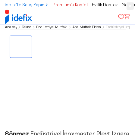
idefix’te Satış Yapın
Premium'u Keşfet
Evlilik Destek
Gamer
Ana sayfa
Teknoloji
Endüstriyel Mutfak Grubu
Ana Mutfak Ekipmanları
Endüstriyel Izgara
Sönmez
Endüstriyel İnoxmaster Pleyt Izgara