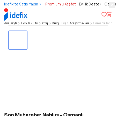
idefix’te Satış Yapın
Premium'u Keşfet
Evlilik Destek
Gamer
Ana sayfa
Hobi & Kültür
Kitap
Kurgu Dışı
Araştırma-Tarih
Osmanlı Tarihi
Son Muharebe: Nablus - Osmanlı