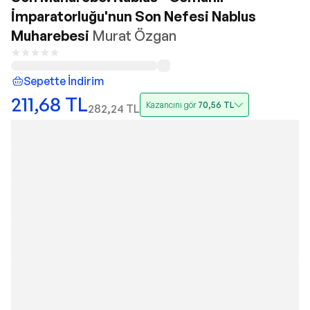
İmparatorluğu'nun Son Nefesi Nablus
Muharebesi
Murat Özgan
Sepette İndirim
211,68
TL
Kazancını gör
70,56
TL
282,24
TL