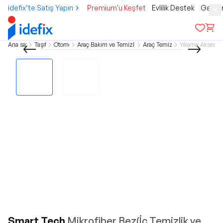
idefix’te Satış Yapın
Premium'u Keşfet
Evlilik Destek
Gamer
Ana sayfa
Taşıtlar
Otomobil
Araç Bakım ve Temizlik Ürünleri
Araç Temizleme
Yıkama Aksesuar
Smart Tech
Mikrofiber Bez(İç Temizlik ve