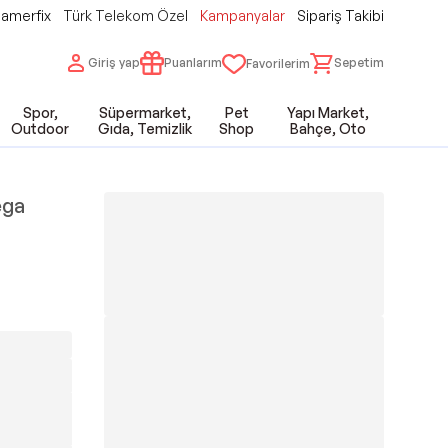
amerfix
Türk Telekom Özel
Kampanyalar
Sipariş Takibi
Giriş yap
Puanlarım
Sepetim
Favorilerim
Spor,
Süpermarket,
Pet
Yapı Market,
Outdoor
Gıda, Temizlik
Shop
Bahçe, Oto
ega