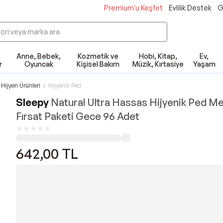
Premium'u Keşfet
Evlilik Destek
G
Anne, Bebek,
Kozmetik ve
Hobi, Kitap,
Ev,
r
Oyuncak
Kişisel Bakım
Müzik, Kırtasiye
Yaşam
 Hijyen Ürünleri
Hijyenik Ped
Sleepy
Natural Ultra Hassas Hijyenik Ped M
Fırsat Paketi Gece 96 Adet
642,00
TL