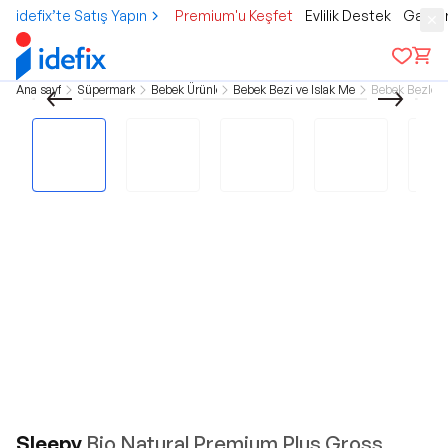
idefix’te Satış Yapın
Premium'u Keşfet
Evlilik Destek
Gamer
Ana sayfa
Süpermarket
Bebek Ürünleri
Bebek Bezi ve Islak Mendil
Bebek Bezleri
Sleepy
Bio Natural Premium Plus Gross