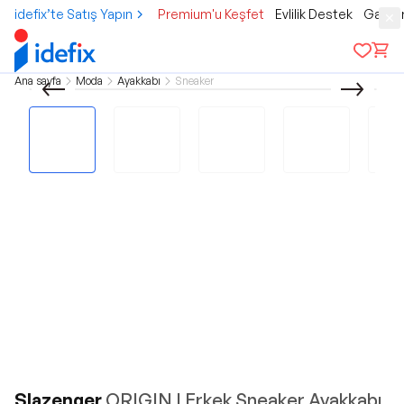
idefix’te Satış Yapın
Premium'u Keşfet
Evlilik Destek
Gamer
Ana sayfa
Moda
Ayakkabı
Sneaker
Slazenger
ORIGIN I Erkek Sneaker Ayakkabı