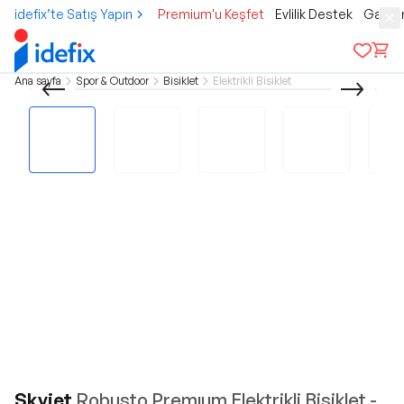
idefix’te Satış Yapın
Premium'u Keşfet
Evlilik Destek
Gamer
Ana sayfa
Spor & Outdoor
Bisiklet
Elektrikli Bisiklet
Skyjet
Robusto Premıum Elektrikli Bisiklet -