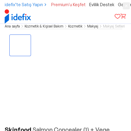
idefix’te Satış Yapın
Premium'u Keşfet
Evlilik Destek
Gamer
Ana sayfa
Kozmetik & Kişisel Bakım
Kozmetik
Makyaj
Makyaj Setleri
Skinfood
Salmon Concealer (1) + Vege