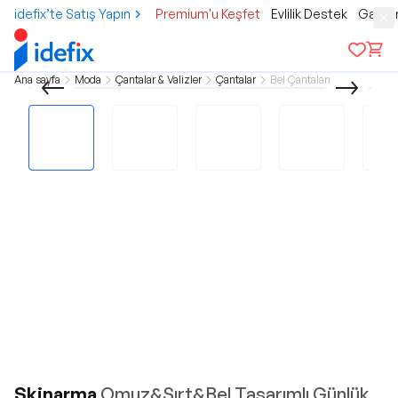
idefix’te Satış Yapın
Premium'u Keşfet
Evlilik Destek
Gamer
Ana sayfa
Moda
Çantalar & Valizler
Çantalar
Bel Çantaları
Skinarma
Omuz&Sırt&Bel Tasarımlı Günlük