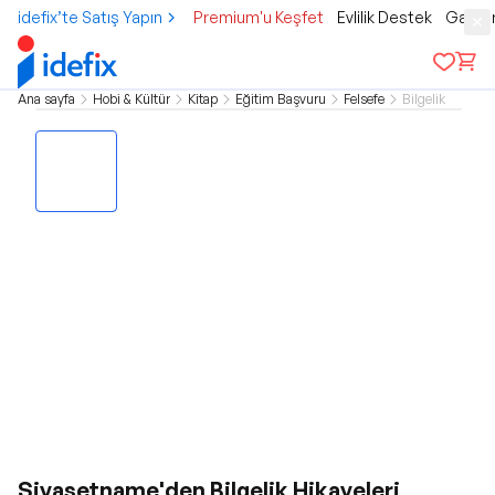
idefix’te Satış Yapın
Premium'u Keşfet
Evlilik Destek
Gamer
Ana sayfa
Hobi & Kültür
Kitap
Eğitim Başvuru
Felsefe
Bilgelik
Siyasetname'den Bilgelik Hikayeleri