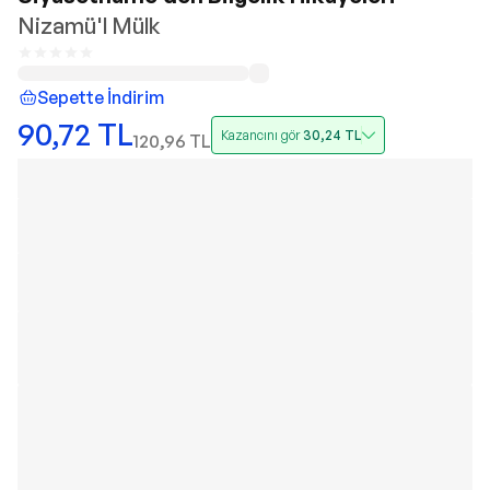
Nizamü'l Mülk
Sepette İndirim
90,72
TL
Kazancını gör
30,24
TL
120,96
TL