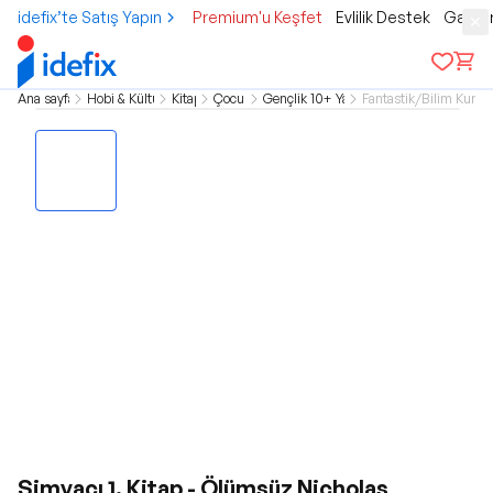
idefix’te Satış Yapın
Premium'u Keşfet
Evlilik Destek
Gamer
Ana sayfa
Hobi & Kültür
Kitap
Çocuk
Gençlik 10+ Yaş
Fantastik/Bilim Kurgu
Simyacı 1. Kitap - Ölümsüz Nicholas