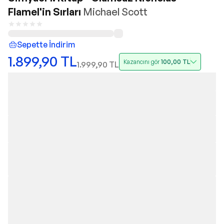
Flamel'in Sırları
Michael Scott
Sepette İndirim
1.899,90
TL
Kazancını gör
100,00
TL
1.999,90
TL