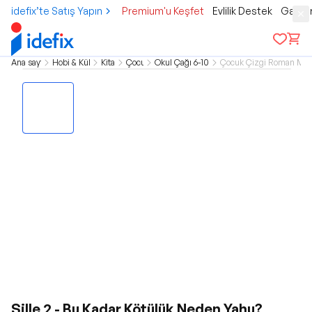
idefix’te Satış Yapın
Premium'u Keşfet
Evlilik Destek
Gamer
Ana sayfa
Hobi & Kültür
Kitap
Çocuk
Okul Çağı 6-10 Yaş
Çocuk Çizgi Roman Miz
Sille 2 - Bu Kadar Kötülük Neden Yahu?