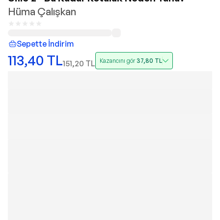
Hüma Çalışkan
Sepette İndirim
113,40
TL
Kazancını gör
37,80
TL
151,20
TL