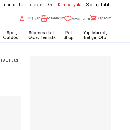
amerfix
Türk Telekom Özel
Kampanyalar
Sipariş Takibi
Giriş yap
Puanlarım
Sepetim
Favorilerim
Spor,
Süpermarket,
Pet
Yapı Market,
Outdoor
Gıda, Temizlik
Shop
Bahçe, Oto
nverter