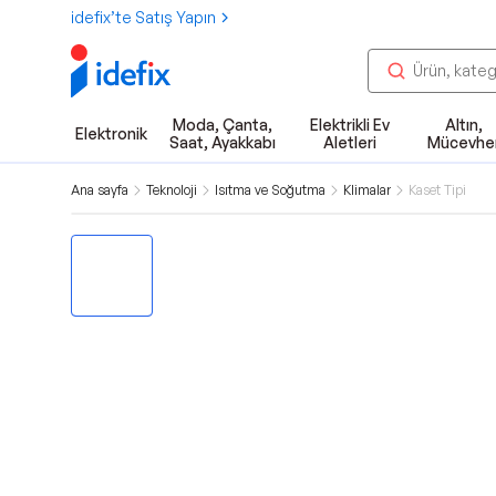
idefix’te Satış Yapın
Moda, Çanta,
Elektrikli Ev
Altın,
Elektronik
Saat, Ayakkabı
Aletleri
Mücevhe
Ana sayfa
Teknoloji
Isıtma ve Soğutma
Klimalar
Kaset Tipi