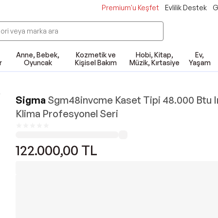
Premium'u Keşfet
Evlilik Destek
G
Anne, Bebek,
Kozmetik ve
Hobi, Kitap,
Ev,
r
Oyuncak
Kişisel Bakım
Müzik, Kırtasiye
Yaşam
Sigma
Sgm48invcme Kaset Tipi 48.000 Btu I
Klima Profesyonel Seri
122.000,00
TL