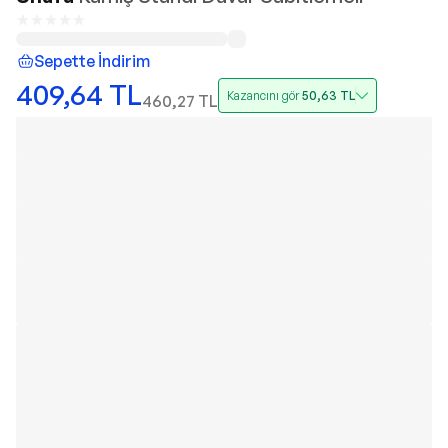
Sepette İndirim
409,64
TL
Kazancını gör
50,63
TL
460,27
TL