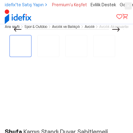
idefix’te Satış Yapın
Premium'u Keşfet
Evlilik Destek
Gamer
Ana sayfa
Spor & Outdoor
Avcılık ve Balıkçılık
Avcılık
Avcılık Aksesuarları
Shufa
Kamış Standı Duvar Sabitlemeli