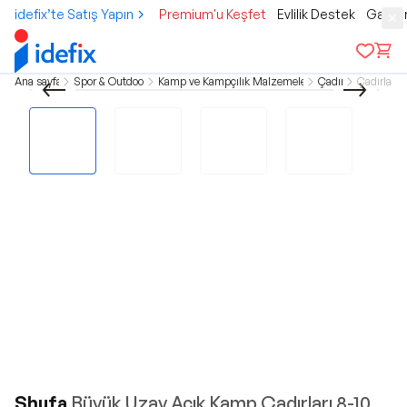
idefix’te Satış Yapın
Premium'u Keşfet
Evlilik Destek
Gamer
Ana sayfa
Spor & Outdoor
Kamp ve Kampçılık Malzemeleri
Çadır
Çadırlar
Shufa
Büyük Uzay Açık Kamp Çadırları 8-10