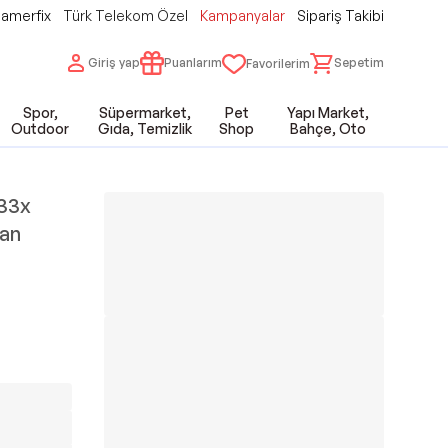
amerfix
Türk Telekom Özel
Kampanyalar
Sipariş Takibi
Giriş yap
Puanlarım
Sepetim
Favorilerim
Spor,
Süpermarket,
Pet
Yapı Market,
Outdoor
Gıda, Temizlik
Shop
Bahçe, Oto
.33x
ran