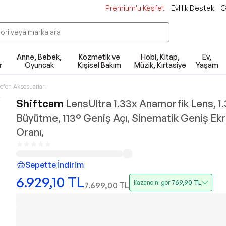
Premium'u Keşfet
Evlilik Destek
G
Anne, Bebek,
Kozmetik ve
Hobi, Kitap,
Ev,
r
Oyuncak
Kişisel Bakım
Müzik, Kırtasiye
Yaşam
lefon Aksesuarları
Shiftcam
LensUltra 1.33x Anamorfik Lens, 1
Büyütme, 113° Geniş Açı, Sinematik Geniş Ek
Oranı,
Sepette İndirim
6.929,10
TL
Kazancını gör
769,90
TL
7.699,00
TL