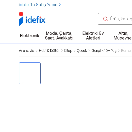
idefix’te Satış Yapın
Moda, Çanta,
Elektrikli Ev
Altın,
Elektronik
Saat, Ayakkabı
Aletleri
Mücevhe
Ana sayfa
Hobi & Kültür
Kitap
Çocuk
Gençlik 10+ Yaş
Roman