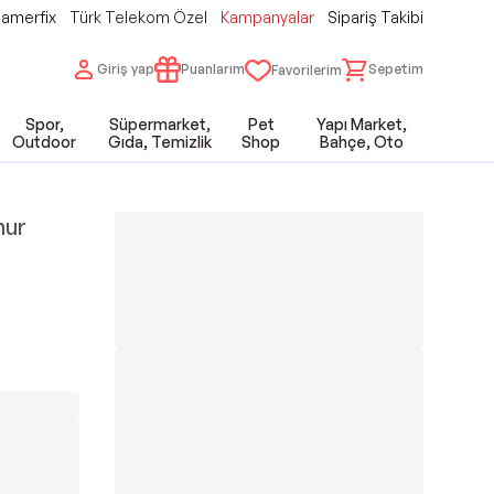
amerfix
Türk Telekom Özel
Kampanyalar
Sipariş Takibi
Giriş yap
Puanlarım
Sepetim
Favorilerim
Spor,
Süpermarket,
Pet
Yapı Market,
Outdoor
Gıda, Temizlik
Shop
Bahçe, Oto
hur