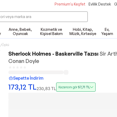
Premium'u Keşfet
Evlilik Destek
G
Anne, Bebek,
Kozmetik ve
Hobi, Kitap,
Ev,
r
Oyuncak
Kişisel Bakım
Müzik, Kırtasiye
Yaşam
/Öykü
Sherlock Holmes - Baskerville Tazısı
Sir Art
Conan Doyle
Sepette İndirim
173,12
TL
Kazancını gör
57,71
TL
230,83
TL