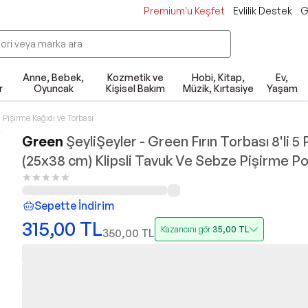
Premium'u Keşfet
Evlilik Destek
G
Anne, Bebek,
Kozmetik ve
Hobi, Kitap,
Ev,
r
Oyuncak
Kişisel Bakım
Müzik, Kırtasiye
Yaşam
Pişirme Kağıdı ve Torbası
Green
ŞeyliŞeyler - Green Fırın Torbası 8'li 5
(25x38 cm) Klipsli Tavuk Ve Sebze Pişirme Po
Sepette İndirim
315,00
TL
Kazancını gör
35,00
TL
350,00
TL