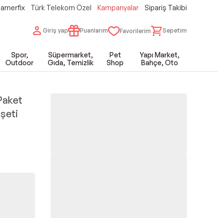
amerfix
Türk Telekom Özel
Kampanyalar
Sipariş Takibi
Giriş yap
Puanlarım
Sepetim
Favorilerim
Spor,
Süpermarket,
Pet
Yapı Market,
Outdoor
Gıda, Temizlik
Shop
Bahçe, Oto
 Paket
şeti