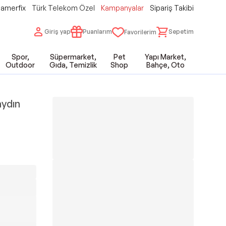
amerfix
Türk Telekom Özel
Kampanyalar
Sipariş Takibi
Giriş yap
Puanlarım
Sepetim
Favorilerim
Spor,
Süpermarket,
Pet
Yapı Market,
Outdoor
Gıda, Temizlik
Shop
Bahçe, Oto
aydın