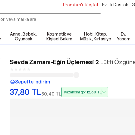
Premium'u Keşfet
Evlilik Destek
G
Anne, Bebek,
Kozmetik ve
Hobi, Kitap,
Ev,
r
Oyuncak
Kişisel Bakım
Müzik, Kırtasiye
Yaşam
Sevda Zamanı-Eğin Üçlemesi 2
Lütfi Özgün
Sepette İndirim
37,80
TL
Kazancını gör
12,60
TL
50,40
TL