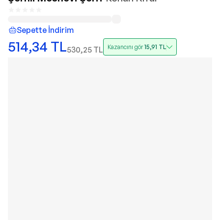
Sepette İndirim
514,34
TL
Kazancını gör
15,91
TL
530,25
TL