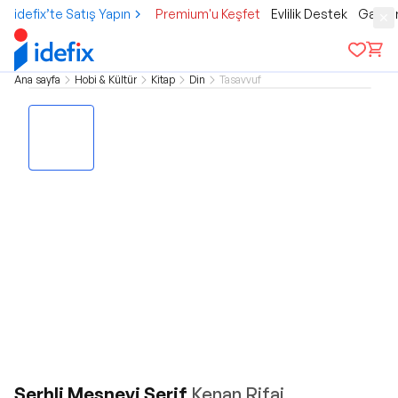
idefix’te Satış Yapın
Premium'u Keşfet
Evlilik Destek
Gamer
Ana sayfa
Hobi & Kültür
Kitap
Din
Tasavvuf
Şerhli Mesnevi Şerif
Kenan Rifai