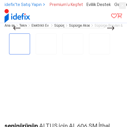
idefix’te Satış Yapın
Premium'u Keşfet
Evlilik Destek
Gamer
Ana sayfa
Teknoloji
Elektrikli Ev Aletleri
Süpürgeler
Süpürge Aksesuarları
Süpürge Boruları & Baş
seninürünün
ALTUS için AL 606 SM İthal