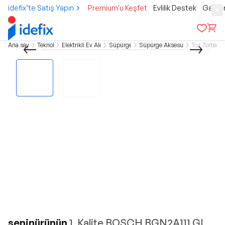
idefix’te Satış Yapın
Premium'u Keşfet
Evlilik Destek
Gamer
Ana sayfa
Teknoloji
Elektrikli Ev Aletleri
Süpürgeler
Süpürge Aksesuarları
Toz Torbalar
seninürünün
1. Kalite BOSCH BGN2A111 GL