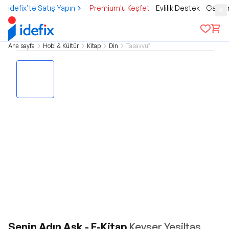
idefix’te Satış Yapın
Premium'u Keşfet
Evlilik Destek
Gamer
Ana sayfa
Hobi & Kültür
Kitap
Din
Tasavvuf
Senin Adın Aşk - E-Kitap
Kevser Yeşiltaş