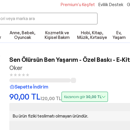
Premium'u Keşfet
Evlilik Destek
G
Anne, Bebek,
Kozmetik ve
Hobi, Kitap,
Ev,
r
Oyuncak
Kişisel Bakım
Müzik, Kırtasiye
Yaşam
Sen Ölürsün Ben Yaşarım - Özel Baskı - E-Ki
Oker
Sepette İndirim
90,00
TL
Kazancını gör
30,00
TL
120,00
TL
Bu ürün fiziki teslimatı olmayan üründür.