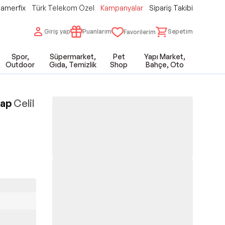
amerfix
Türk Telekom Özel
Kampanyalar
Sipariş Takibi
Giriş yap
Puanlarım
Sepetim
Favorilerim
Spor,
Süpermarket,
Pet
Yapı Market,
Outdoor
Gıda, Temizlik
Shop
Bahçe, Oto
tap
Celil