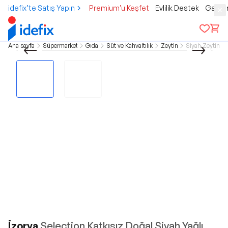
idefix’te Satış Yapın
Premium'u Keşfet
Evlilik Destek
Gamer
Ana sayfa
Süpermarket
Gıda
Süt ve Kahvaltılık
Zeytin
Siyah Zeytin
İzorya
Selection Katkısız Doğal Siyah Yağlı