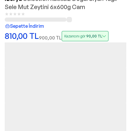
Sele Mut Zeytini 6x600g Cam
Sepette İndirim
810,00
TL
Kazancını gör
90,00
TL
900,00
TL