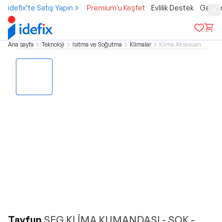
idefix’te Satış Yapın
Premium'u Keşfet
Evlilik Destek
Gamer
Ana sayfa
Teknoloji
Isıtma ve Soğutma
Klimalar
Klima Aksesuarı
Tayfun
SEG KLİMA KUMANDASI - ŞOK -