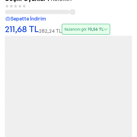
Sepette İndirim
211,68
TL
Kazancını gör
70,56
TL
282,24
TL