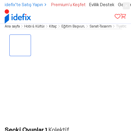
idefix’te Satış Yapın
Premium'u Keşfet
Evlilik Destek
Gamer
Ana sayfa
Hobi & Kültür
Kitap
Eğitim Başvuru
Sanat-Tasarım
Tiyatro
Seçki Oyunlar 1
Kolektif