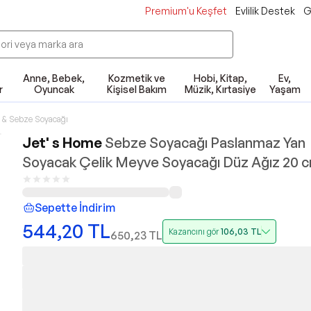
Premium'u Keşfet
Evlilik Destek
G
Anne, Bebek,
Kozmetik ve
Hobi, Kitap,
Ev,
r
Oyuncak
Kişisel Bakım
Müzik, Kırtasiye
Yaşam
 & Sebze Soyacağı
Jet' s Home
Sebze Soyacağı Paslanmaz Yan
Soyacak Çelik Meyve Soyacağı Düz Ağız 20 
Sepette İndirim
544,20
TL
Kazancını gör
106,03
TL
650,23
TL