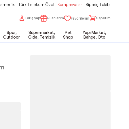
amerfix
Türk Telekom Özel
Kampanyalar
Sipariş Takibi
Giriş yap
Puanlarım
Sepetim
Favorilerim
Spor,
Süpermarket,
Pet
Yapı Market,
Outdoor
Gıda, Temizlik
Shop
Bahçe, Oto
cm