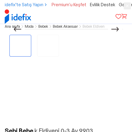
idefix’te Satış Yapın
Premium'u Keşfet
Evlilik Destek
Gamer
Ana sayfa
Moda
Bebek
Bebek Aksesuar
Bebek Eldiven
Sebi Bebe
k Eldiveni 0-3 Ay 9903