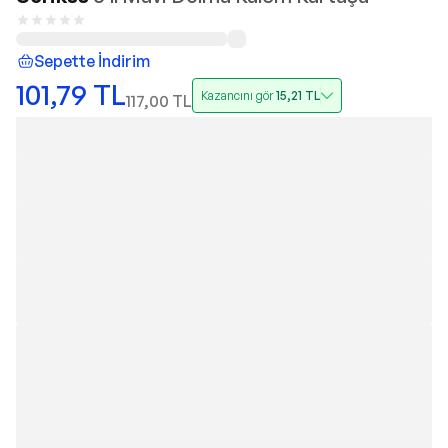
Sepette İndirim
101,79
TL
Kazancını gör
15,21
TL
117,00
TL