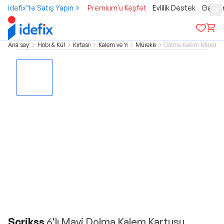
idefix’te Satış Yapın
Premium'u Keşfet
Evlilik Destek
Gamer
Ana sayfa
Hobi & Kültür
Kırtasiye
Kalem ve Yazı
Mürekkep
Dolma Kalem Mürekke
Scrikss
6'lı Mavi Dolma Kalem Kartuşu