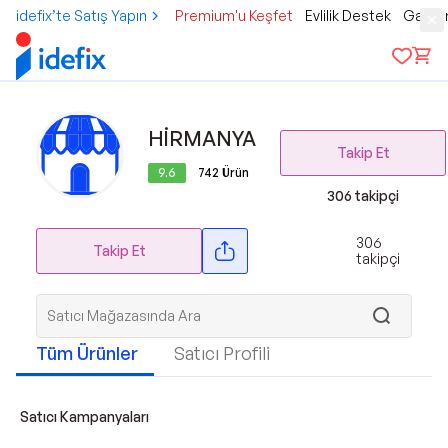
idefix’te Satış Yapın
Premium'u Keşfet
Evlilik Destek
Gamer
HİRMANYA
Takip Et
9.6
742
Ürün
306
takipçi
306
Takip Et
takipçi
Tüm Ürünler
Satıcı Profili
Satıcı Kampanyaları