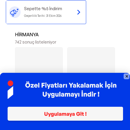
Sepette %5 İndirim
Geçerlilik Tarihi:
31 Ekim 2026
HİRMANYA
742
sonuç listeleniyor
TROY ile 200 TL İndirim
TROY ile 200 TL İndirim
KBZ50F 50mm
WX812.9C
KOBB
Worx
2500 Adet F/E/J/8
20Volt 2.0Ah. 125mm
Serisi Ağır Hizmet Tipi
Kömürsüz
1
Kesik Başlı Çivi
Profesyonel Tek