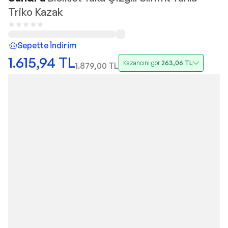
Triko Kazak
Sepette İndirim
1.615,94
TL
Kazancını gör
263,06
TL
1.879,00
TL