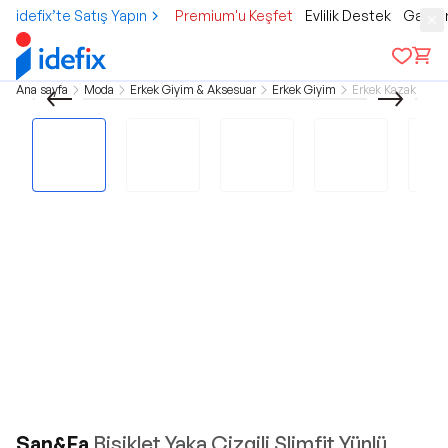
idefix’te Satış Yapın
Premium'u Keşfet
Evlilik Destek
Gamer
Ana sayfa
Moda
Erkek Giyim & Aksesuar
Erkek Giyim
Erkek Kazak
San&Fa
Bisiklet Yaka Çizgili Slimfit Yünlü