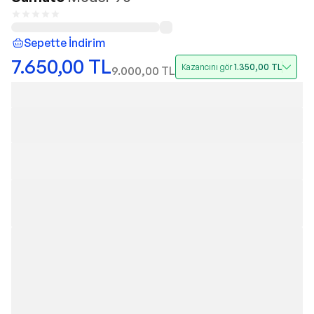
Sepette İndirim
7.650,00
TL
Kazancını gör
1.350,00
TL
9.000,00
TL