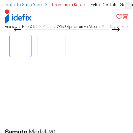
idefix’te Satış Yapın
Premium'u Keşfet
Evlilik Destek
Gamer
Ana sayfa
Hobi & Kültür
Kırtasiye
Ofis Ekipmanları ve Aksesuarları
Para Sayma Makine
Samuto
Model-90