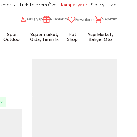
amerfix
Türk Telekom Özel
Kampanyalar
Sipariş Takibi
Giriş yap
Puanlarım
Sepetim
Favorilerim
Spor,
Süpermarket,
Pet
Yapı Market,
Outdoor
Gıda, Temizlik
Shop
Bahçe, Oto