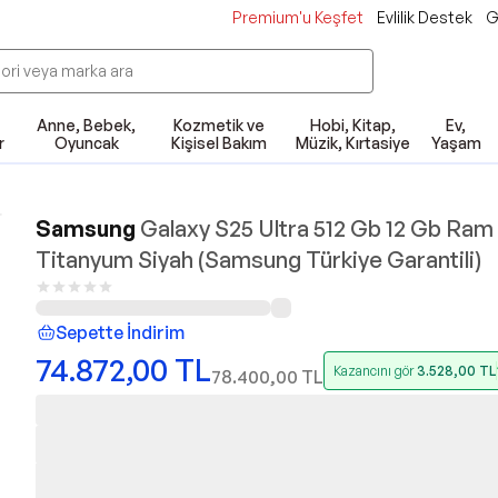
Premium'u Keşfet
Evlilik Destek
G
Anne, Bebek,
Kozmetik ve
Hobi, Kitap,
Ev,
r
Oyuncak
Kişisel Bakım
Müzik, Kırtasiye
Yaşam
Samsung
Galaxy S25 Ultra 512 Gb 12 Gb Ram
Titanyum Siyah (Samsung Türkiye Garantili)
Sepette İndirim
74.872,00
TL
Kazancını gör
3.528,00
TL
78.400,00
TL