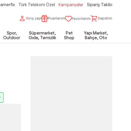
amerfix
Türk Telekom Özel
Kampanyalar
Sipariş Takibi
Giriş yap
Puanlarım
Sepetim
Favorilerim
Spor,
Süpermarket,
Pet
Yapı Market,
Outdoor
Gıda, Temizlik
Shop
Bahçe, Oto