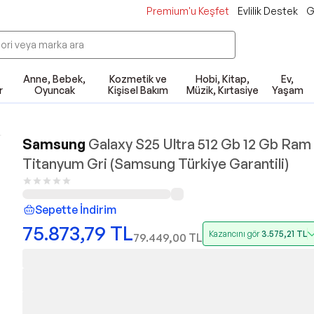
Premium'u Keşfet
Evlilik Destek
G
Anne, Bebek,
Kozmetik ve
Hobi, Kitap,
Ev,
r
Oyuncak
Kişisel Bakım
Müzik, Kırtasiye
Yaşam
Samsung
Galaxy S25 Ultra 512 Gb 12 Gb Ram
Titanyum Gri (Samsung Türkiye Garantili)
Sepette İndirim
75.873,79
TL
Kazancını gör
3.575,21
TL
79.449,00
TL