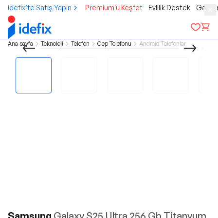
idefix’te Satış Yapın
Premium'u Keşfet
Evlilik Destek
Gamer
Ana sayfa
Teknoloji
Telefon
Cep Telefonu
Android Telefonlar
Samsung
Galaxy S25 Ultra 256 Gb Titanyum