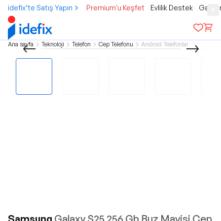
idefix’te Satış Yapın
Premium'u Keşfet
Evlilik Destek
Gamer
Ana sayfa
Teknoloji
Telefon
Cep Telefonu
Android Telefonlar
Samsung
Galaxy S25 256 Gb Buz Mavisi Cep